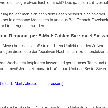
ielleicht sogar etwas leichter macht? Das gab es nicht. Deshalb
itung bei der man sich nach dem Lesen besser fühlt als vorher!
e über interessante Menschen in und aus Bad Teinach-Zavelstein
gar hier hergestellt werden.
in Regional per E-Mail: Zahlen Sie soviel Sie wo
er Menschen klar ist daß sie mit ihrem Umfeld und den äußeren 
rlegen diese Idee der "positiven Nachrichten" zu unterstützen!
jede Woche neu inspirieren lassen und gerne unser Team und u
Abonnement! Jederzeit monatlich kündbar. Und das Beste: Sie en
ht's zur E-Mail-Adresse im Impressum)
al sagt jetzt schon Dankeschön für Ihre Unterstützung dieser n